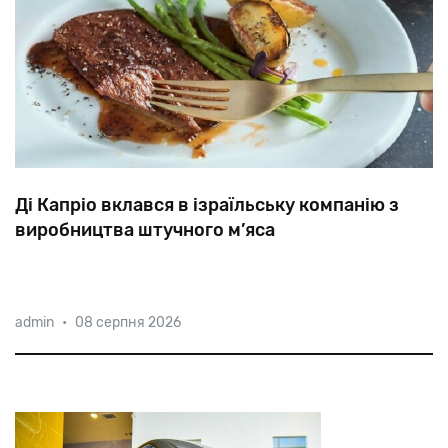
Ді Капріо вклався в ізраїльську компанію з
виробництва штучного м’яса
У
лютому
цього
року
Aleph
Farms
представила
admin
•
08 серпня 2026
перший
у
світі
стейк
рибай
на
основі
культивованих
клітин
та
тривимірній
біопечаті.