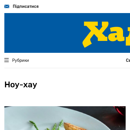
Перейти
до
Підписатися
основного
вмісту
Рубрики
С
Ноу-хау