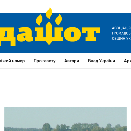
АСОЦІАЦІ
ГРОМАДСЬК
ОБЩИН УК
віжий номер
Про газету
Автори
Ваад України
Арх