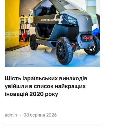
Шість ізраїльських винаходів
увійшли в список найкращих
іновацій 2020 року
Серед найкращих винаходів були
admin
•
08 серпня 2026
відмічені перші в світі роботизованні
вулики, складане автокрісло, яке
вміщується в дитячий рюкзачок,
шолом з