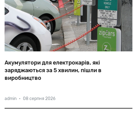
Акумулятори для електрокарів, які
заряджаються за 5 хвилин, пішли в
виробництво
Ноу-хау представила ізраїльська компанія StoreDot,
admin
•
08 серпня 2026
один із засновників якої — репатріант з Пермі, батько
«флешки», професор Семен Ліцин. Днями батареї,
що заряджаються за 5 хвилин, почали вироблятися в
промислових масшта