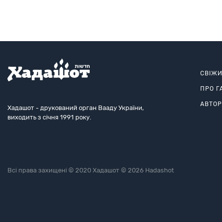
навігаційною системою, який дозволяє хірургу бачити пацієнта «наскрізь», розкла
СВІЖ
ПРО Г
АВТО
Хадашот - друкований орган Вааду України,
виходить з січня 1991 року.
Всі права захищені © 2020 Хадашот © 2026 Hadashot