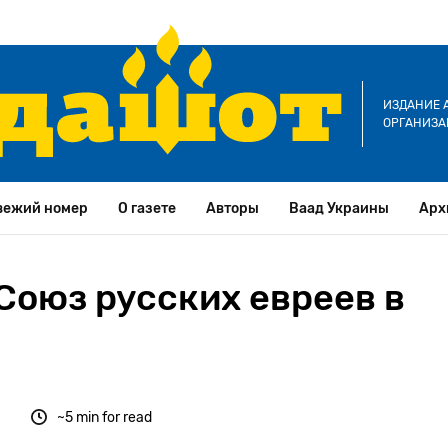
ИЗДАНИЕ 
ОРГАНИЗА
вежий номер
О газете
Авторы
Ваад Украины
Арх
Союз русских евреев в
~5 min for read