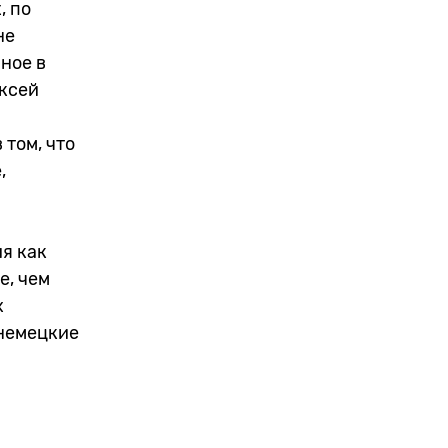
, по
не
ное в
ексей
том, что
,
ия как
е, чем
х
 немецкие