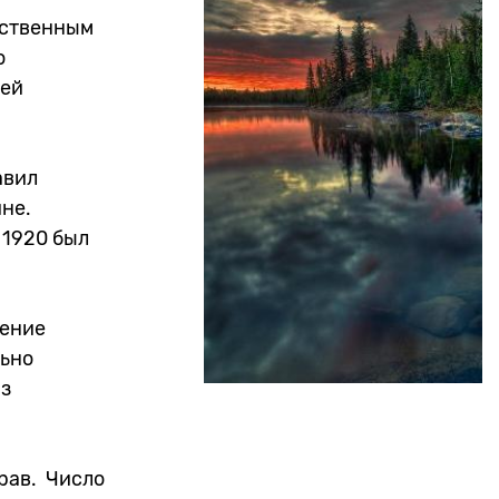
нственным
о
сей
авил
не.
 1920 был
чение
льно
из
прав. Число