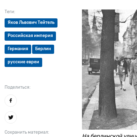
Теги:
Яков Львович Тейтель
Российская империя
Германия
Берлин
русские евреи
Поделиться:
Сохранить материал:
На берлинской улице