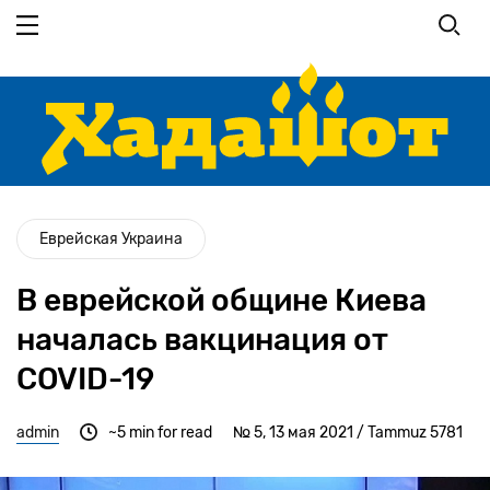
Перейти
к
основному
содержанию
Еврейская Украина
В еврейской общине Киева
началась вакцинация от
COVID-19
admin
~5 min for read
№ 5, 13 мая 2021 / Tammuz 5781