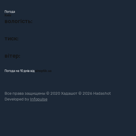
Погода
Київ
вологість:
тиск:
вітер:
Погода на 10 днів від
sinoptik.ua
Все права защищены © 2020 Хадашот © 2026 Hadashot
Developed by
Infopulse