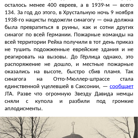
осталось менее 400 евреев, а в 1939-м — всего
134. За год до этого, в Хрустальную ночь 9 ноября
1938-го нацисты подожгли синагогу — она должна
была превратиться в руины, как и сотни других
синагог по всей Германии. Пожарные команды на
всей территории Рейха получили в тот день приказ
не тушить подожженные еврейские здания и не
реагировать на вызовы. До Гёрлица однако, это
распоряжение не дошло, и местные пожарные
оказались на высоте, быстро сбив пламя. Так
синагога на Отто-Мюллер-штрассе стала
единственной уцелевшей в Саксонии, —
сообщает
JTA. Разве что огромную Звезду Давида немцы
сняли с купола и разбили под громкие
аплодисменты.