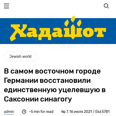
Перейти
к
основному
содержанию
Jewish world
В самом восточном городе
Германии восстановили
единственную уцелевшую в
Саксонии синагогу
admin
~5 min for read
№ 7, 16 июля 2021 / Elul 5781