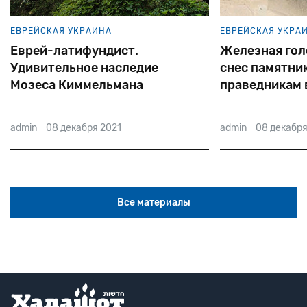
ЕВРЕЙСКАЯ УКРАИНА
ЕВРЕЙСКАЯ УКРА
Еврей-латифундист.
Железная голо
Удивительное наследие
снес памятни
Мозеса Киммельмана
праведникам 
admin
08 декабря 2021
admin
08 декабря
Все материалы