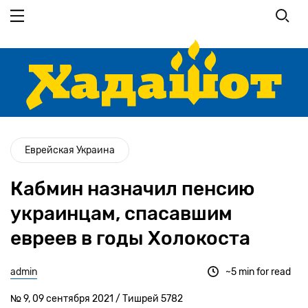
Перейти
к
основному
содержанию
Еврейская Украина
Кабмин назначил пенсию
украинцам, спасавшим
евреев в годы Холокоста
admin
~5 min for read
№ 9, 09 сентября 2021 / Тишрей 5782