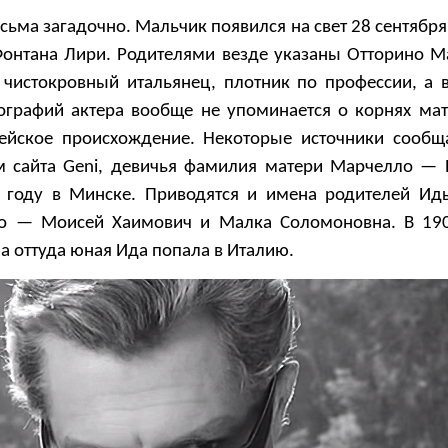
сьма загадочно. Мальчик появился на свет 28 сентября
онтана Лири. Родителями везде указаны Отторино М
чистокровный итальянец, плотник по профессии, а 
ографий актера вообще не упоминается о корнях мат
ейское происхождение. Некоторые источники сообщ
 сайта Geni, девичья фамилия матери Марчелло — 
 году в Минске. Приводятся и имена родителей Ид
о — Моисей Хаимович и Малка Соломоновна. В 190
 а оттуда юная Ида попала в Италию.