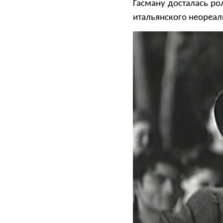
Гасману досталась р
итальянского неореали