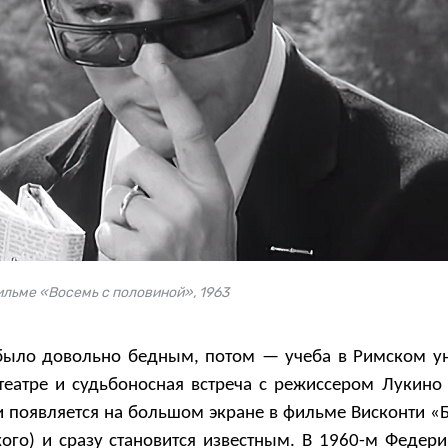
льме «Восемь с половиной», 1963
было довольно бедным, потом — учеба в Римском ун
театре и судьбоносная встреча с режиссером Лукино 
и появляется на большом экране в фильме Висконти «
кого) и сразу становится известным. В 1960-м Федер