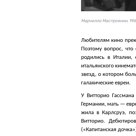
Марчелло Мастроянни, 196
Любителям кино прек
Поэтому вопрос, что
родились в Италии,
итальянского кинемат
звезд, о котором бол
галахические евреи.
У Витторио Гассмана
Германии, мать — евр
жила в Карлсруэ, по
Витторио. Дебютиро
(«Капитанская дочка