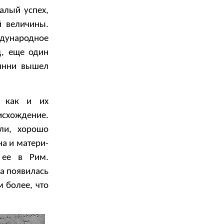
алый успех,
й величины.
ждународное
ц, еще один
янни вышел
, как и их
исхождение.
ли, хорошо
на и матери-
 ее в Рим.
ка появилась
м более, что