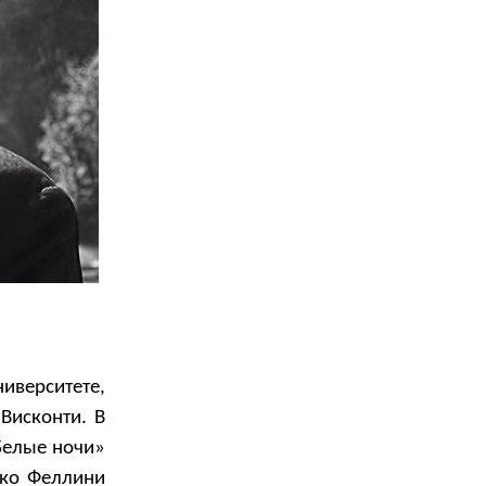
иверситете,
Висконти. В
Белые ночи»
ико Феллини