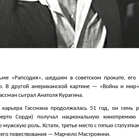
ьме «Рапсодия», шедшим в советском прокате, его
р. В другой американской картине — «Война и мир
Гассман сыграл Анатоля Курагина.
 карьера Гассмана продолжалась 51 год, он семь р
берто Сорди) получал национальную кинопремию
 мужскую роль. Кстати, третье место с пятью статуэтк
его повествования — Марчело Мастроянни.