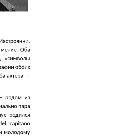
Мастроянни.
умение. Оба
и, «символы
графии обоих
ба актера —
 — родом из
чально пара
нуе родился
el capitano
ем молодому