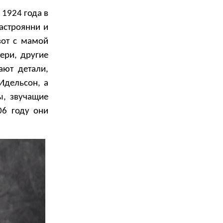
 1924 года в
астроянни и
вот с мамой
ери, другие
ают детали,
Идельсон, а
ы, звучащие
6 году они