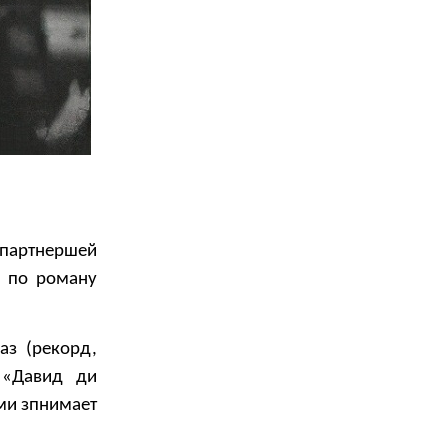
 партнершей
» по роману
аз (рекорд,
 «Давид ди
ами зпнимает