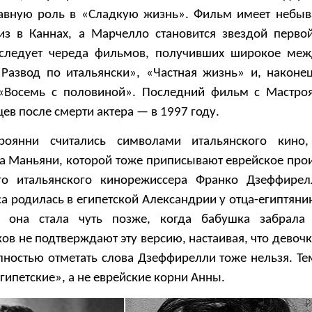
лавную роль в «Сладкую жизнь». Фильм имеет небыв
из в Каннах, а Марчелло становится звездой перво
 следует череда фильмов, получивших широкое ме
«Развод по итальянски», «Частная жизнь» и, наконе
Восемь с половиной». Последний фильм с Мастро
ев после смерти актера — в 1997 году.
роянни считались символами итальянского кино
на Маньяни, которой тоже приписывают еврейское про
го итальянского кинорежиссера Франко Дзеффирел
са родилась в египетской Александрии у отца-египтяни
й она стала чуть позже, когда бабушка забрала
ов не подтверждают эту версию, настаивая, что девоч
олностью отметать слова Дзеффирелли тоже нельзя. Те
гипетские», а не еврейские корни Анны.