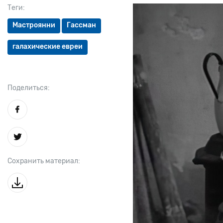
Теги:
Мастроянни
Гассман
галахические евреи
Поделиться:
Сохранить материал: