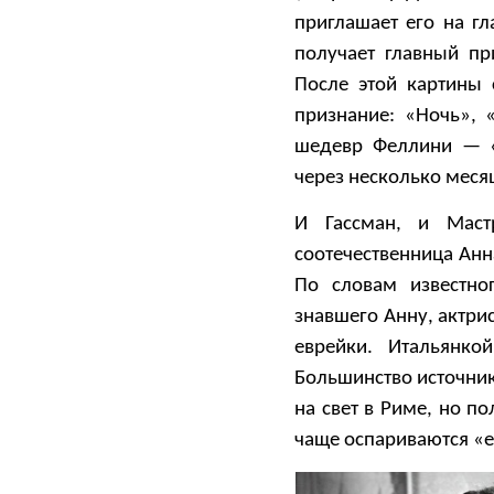
приглашает его на г
получает главный пр
После этой картины
признание: «Ночь», 
шедевр Феллини — «
через несколько месяц
И Гассман, и Маст
соотечественница Ан
По словам известно
знавшего Анну, актри
еврейки. Итальянко
Большинство источник
на свет в Риме, но п
чаще оспариваются «е