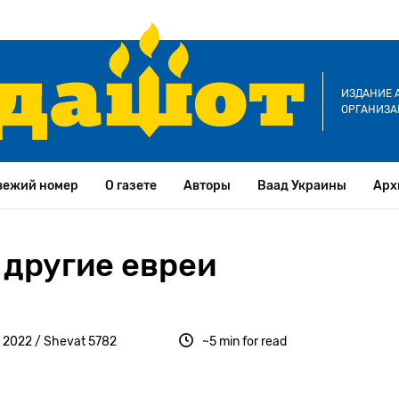
ИЗДАНИЕ 
ОРГАНИЗА
вежий номер
О газете
Авторы
Ваад Украины
Арх
 другие евреи
 2022 / Shevat 5782
~5 min for read