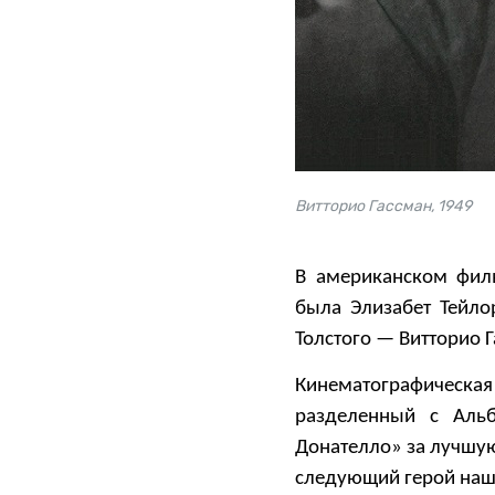
Витторио Гассман, 1949
В американском фил
была Элизабет Тейло
Толстого — Витторио 
Кинематографическая
разделенный с Аль
Донателло» за лучшую
следующий герой наш