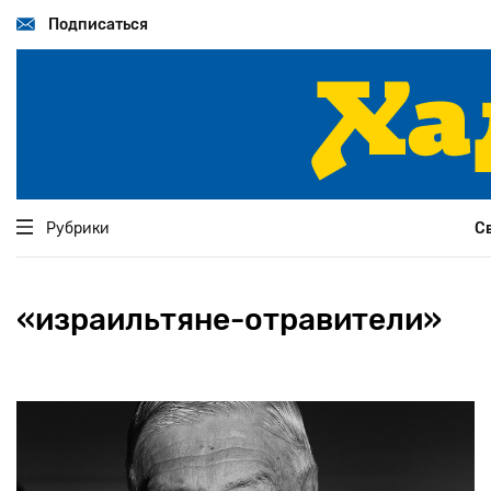
Перейти
к
Подписаться
основному
содержанию
Рубрики
С
«израильтяне-отравители»