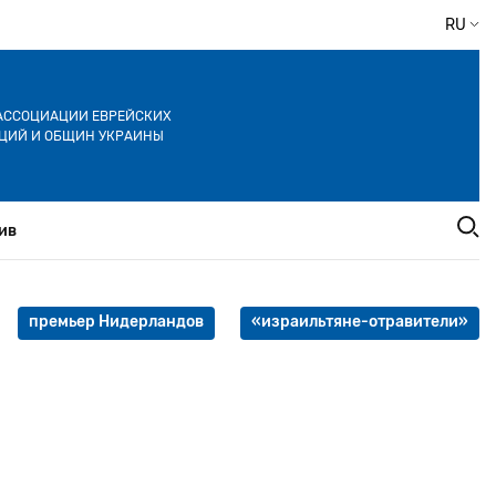
RU
АССОЦИАЦИИ ЕВРЕЙСКИХ
ЦИЙ И ОБЩИН УКРАИНЫ
ив
премьер Нидерландов
«израильтяне-отравители»