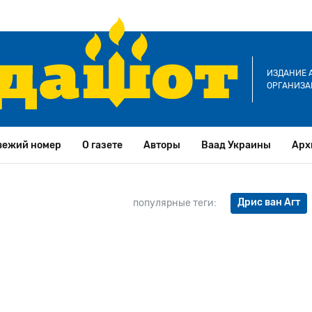
ИЗДАНИЕ 
ОРГАНИЗА
вежий номер
О газете
Авторы
Ваад Украины
Арх
Дрис ван Агт
популярные теги: