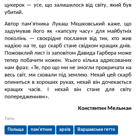
цукерок — усе, що залишилося від світу, який був
убитий.
Автор пам'ятника Лукаш Мєшковський каже, що
задумував його як «капсулу часу» для майбутніх
поколінь — своєрідне послання від тих, хто жив
надією на те, що скарб стане свідком кращих днів.
Пожовклий лист із заповітом Давида Гарбера може
тепер побачити кожен. Усього кілька адресованих
нам фраз: «Те, про що ми не змогли прокричати на
весь світ, ми сховали під землею. Нехай цей скарб
опиниться в хороших руках, нехай він дочекається
кращих часів. І нехай він стане для світу
попередженням».
Констянтин Мельман
Теґи:
Польща
пам’ятник
архів
Варшавське гетто