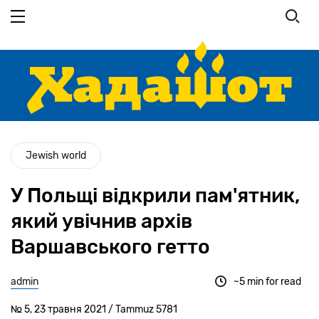
Перейти
до
основного
вмісту
Jewish world
У Польщі відкрили пам'ятник,
який увічнив архів
Варшавського гетто
admin
~5 min for read
№ 5, 23 травня 2021 / Tammuz 5781