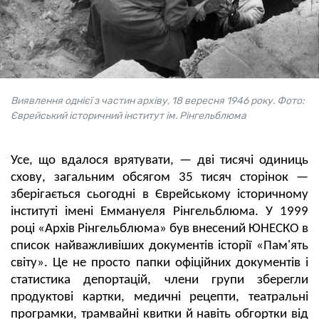
Виявлення однієї з частин архіву, 18 вересня 1946 року. Фото:
Єврейський історичний інститут ім. Рінгельблюма
Усе, що вдалося врятувати, — дві тисячі одиниць
схову, загальним обсягом 35 тисяч сторінок —
зберігається сьогодні в Єврейському історичному
інституті імені Еммануеля Рінгельблюма. У 1999
році «Архів Рінгельблюма» був внесений ЮНЕСКО в
список найважливіших документів історії «Пам'ять
світу». Це не просто папки офіційних документів і
статистика депортацій, члени групи зберегли
продуктові картки, медичні рецепти, театральні
програмки, трамвайні квитки й навіть обгортки від