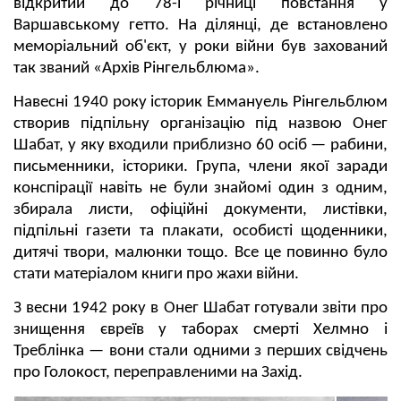
відкритий до 78-ї річниці повстання у
Варшавському гетто. На ділянці, де встановлено
меморіальний об'єкт, у роки війни був захований
так званий «Архів Рінгельблюма».
Навесні 1940 року історик Еммануель Рінгельблюм
створив підпільну організацію під назвою Онег
Шабат, у яку входили приблизно 60 осіб — рабини,
письменники, історики. Група, члени якої заради
конспірації навіть не були знайомі один з одним,
збирала листи, офіційні документи, листівки,
підпільні газети та плакати, особисті щоденники,
дитячі твори, малюнки тощо. Все це повинно було
стати матеріалом книги про жахи війни.
З весни 1942 року в Онег Шабат готували звіти про
знищення євреїв у таборах смерті Хелмно і
Треблінка — вони стали одними з перших свідчень
про Голокост, переправленими на Захід.