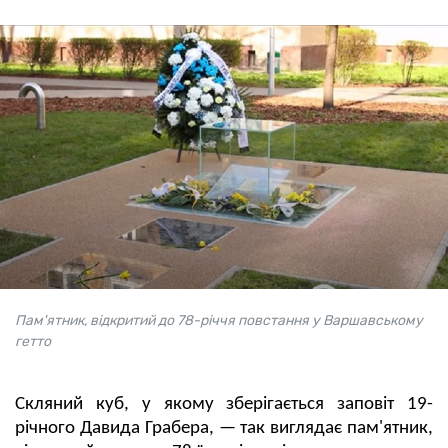
Пам'ятник, відкритий до 78-річчя повстання у Варшавському
гетто
Скляний куб, у якому зберігається заповіт 19-
річного Давида Грабера, — так виглядає пам'ятник,