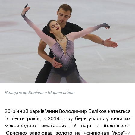
Володимир Бєліков з Широю Іхілов
23-річний харків’янин Володимир Бєліков катається
із шести років, з 2014 року бере участь у великих
міжнародних змаганнях. У парі з Анжелікою
Юрченко завоював золото на чемпіонаті України