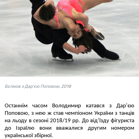
Бєліков з Дар'єю Поповою, 2018
Останнім часом Володимир катався з Дар’єю
Поповою, з нею ж став чемпіоном України з танців
на льоду в сезоні 2018/19 рр. До від’їзду фігуриста
до Ізраїлю вони вважалися другим номером
української збірної.