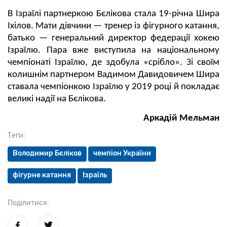
В Ізраїлі партнеркою Бєлікова стала 19-річна Шира
Іхілов. Мати дівчини — тренер із фігурного катання,
батько — генеральний директор федерації хокею
Ізраїлю. Пара вже виступила на національному
чемпіонаті Ізраїлю, де здобула «срібло». Зі своїм
колишнім партнером Вадимом Давидовичем Шира
ставала чемпіонкою Ізраїлю у 2019 році й покладає
великі надії на Бєлікова.
Аркадій Мельман
Теґи:
Володимир Бєліков
чемпіон України
фігурне катання
Ізраїль
Поділитися: