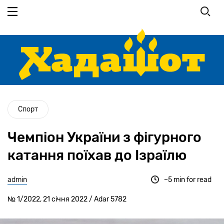
Перейти
до
основного
вмісту
Спорт
Чемпіон України з фігурного
катання поїхав до Ізраїлю
admin
~5 min for read
№ 1/2022, 21 січня 2022 / Adar 5782