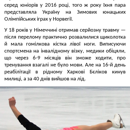
серед юніорів у 2016 році, того ж року їхня пара
представляла Україну на Зимових юнацьких
Олімпійських іграх у Норвегії.
У 18 років у Німеччині отримав серйозну травму —
після перелому практично розвалилися щиколотка
й мала гомілкова кістка лівої ноги. Виписуючи
спортсмена на інвалідному візку, медики обіцяли,
що через 6-9 місяців він зможе ходити, про
тренування взагалі не було мови. Але на 16-й день
реабілітації в рідному Харкові Бєліков кинув
милиці, а за 40 днів вийшов на лід.