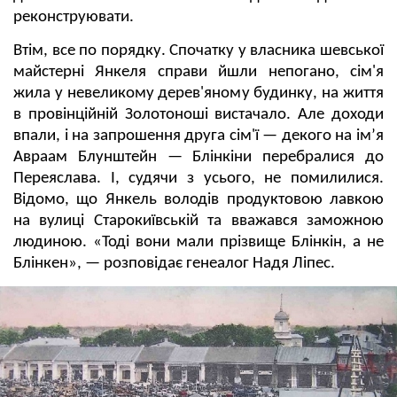
реконструювати.
Втім, все по порядку. Спочатку у власника шевської
майстерні Янкеля справи йшли непогано, сім'я
жила у невеликому дерев'яному будинку, на життя
в провінційній Золотоноші вистачало. Але доходи
впали, і на запрошення друга сім'ї — декого на імʼя
Авраам Блунштейн — Блінкіни перебралися до
Переяслава. І, судячи з усього, не помилилися.
Відомо, що Янкель володів продуктовою лавкою
на вулиці Старокиївській та вважався заможною
людиною. «Тоді вони мали прізвище Блінкін, а не
Блінкен», — розповідає генеалог Надя Ліпес.