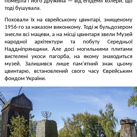
померла і його дружина — від епідемії холери, що
тоді бушувала.
Поховали їх на єврейському цвинтарі, знищеному
1956-го за наказом виконкому. Тоді ж бульдозером
знесли всі мацеви, а на місці цвинтаря звели Музей
народної архітектури та побуту Середньої
Наддніпрянщини. Але досі могильними плитами
вистелені укоси пагорба, на якому знаходиться
музей. Залишився лише пам'ятний знак цьому
цвинтарю, встановлений свого часу Єврейським
фондом України.