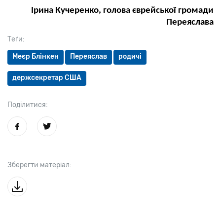
Ірина Кучеренко, голова єврейської громади
Переяслава
Теґи:
Меєр Блінкен
Переяслав
родичі
держсекретар США
Поділитися:
Зберегти матеріал: