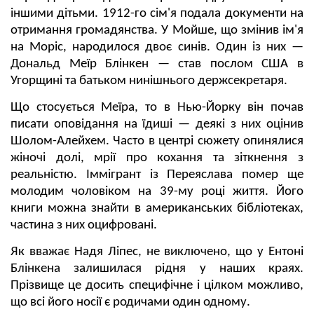
іншими дітьми. 1912-го сім'я подала документи на
отримання громадянства. У Мойше, що змінив ім'я
на Моріс, народилося двоє синів. Один із них —
Дональд Меїр Блінкен — став послом США в
Угорщині та батьком нинішнього держсекретаря.
Що стосується Меїра, то в Нью-Йорку він почав
писати оповідання на їдиші — деякі з них оцінив
Шолом-Алейхем. Часто в центрі сюжету опинялися
жіночі долі, мрії про кохання та зіткнення з
реальністю. Іммігрант із Переяслава помер ще
молодим чоловіком на 39-му році життя. Його
книги можна знайти в американських бібліотеках,
частина з них оцифровані.
Як вважає Надя Ліпес, не виключено, що у Ентоні
Блінкена залишилася рідня у наших краях.
Прізвище це досить специфічне і цілком можливо,
що всі його носії є родичами один одному.