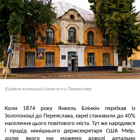
Будівля колишньої синагоги у Переяславі
Коли 1874 року Янкель Блінкін переїхав із
Золотоноші до Переяслава, євреї становили до 40%
населення цього повітового міста. Тут же народився
і прадід нинішнього держсекретаря США Меїр,
долю якого ми можемо доволі детально