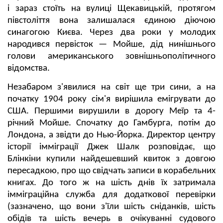
і зараз стоїть на вулиці Щекавицькій, протягом
півстоліття вона залишалася єдиною діючою
синагогою Києва. Через два роки у молодих
народився первісток — Мойше, дід нинішнього
голови американського зовнішньополітичного
відомства.
Незабаром з'явилися на світ ще три сини, а на
початку 1904 року сім'я вирішила емігрувати до
США. Першими вирушили в дорогу Меїр та 4-
річний Мойше. Спочатку до Гамбурга, потім до
Лондона, а звідти до Нью-Йорка. Директор центру
історії імміграції Джек Шалк розповідає, що
Блінкіни купили найдешевший квиток з довгою
пересадкою, про що свідчать записи в корабельних
книгах. До того ж на шість днів їх затримала
імміграційна служба для додаткової перевірки
(зазначено, що вони з'їли шість сніданків, шість
обідів та шість вечерь в очікуванні судового