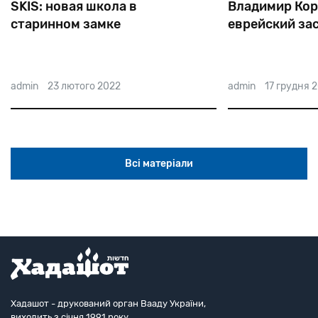
SKIS: новая школа в
Владимир Кор
старинном замке
еврейский за
admin
23 лютого 2022
admin
17 грудня 
Всі матеріали
Хадашот - друкований орган Вааду України,
виходить з січня 1991 року.