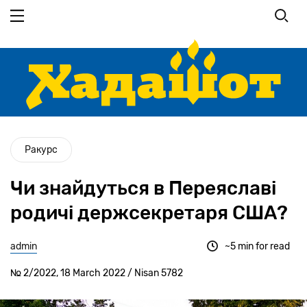
Перейти
до
основного
вмісту
Ракурс
Чи знайдуться в Переяславі
родичі держсекретаря США?
admin
~5 min for read
№ 2/2022, 18 March 2022 / Nisan 5782