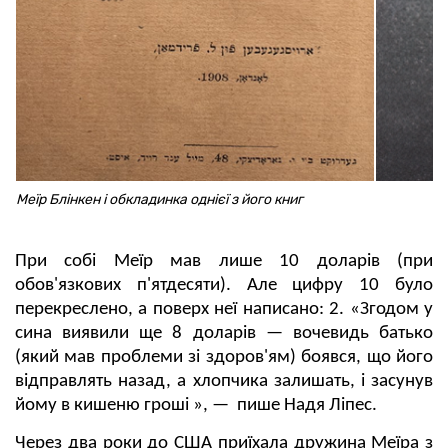
Меїр Блінкен і обкладинка однієї з його книг
При собі Меїр мав лише 10 доларів (при
обов'язкових п'ятдесяти). Але цифру 10 було
перекреслено, а поверх неї написано: 2. «Згодом у
сина виявили ще 8 доларів — вочевидь батько
(який мав проблеми зі здоров'ям) боявся, що його
відправлять назад, а хлопчика залишать, і засунув
йому в кишеню гроші », — пише Надя Ліпес.
Через два роки до США приїхала дружина Меїра з