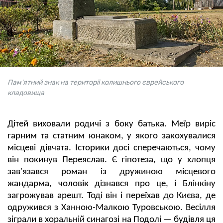
Пам'ятний знак на території колишнього єврейського
кладовища
Дітей виховали родичі з боку батька. Меїр виріс
гарним та статним юнаком, у якого закохувалися
місцеві дівчата. Історики досі сперечаються, чому
він покинув Переяслав. Є гіпотеза, що у хлопця
зав'язався роман із дружиною місцевого
жандарма, чоловік дізнався про це, і Блінкіну
загрожував арешт. Тоді він і переїхав до Києва, де
одружився з Ханною-Малкою Туровською. Весілля
зіграли в хоральній синагозі на Подолі — будівля ця