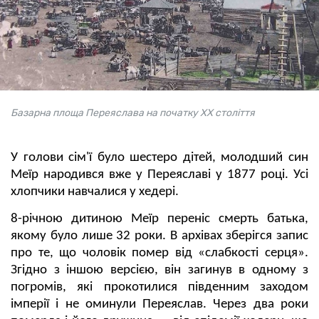
Базарна площа Переяслава на початку XX століття
У голови сім'ї було шестеро дітей, молодший син
Меїр народився вже у Переяславі у 1877 році. Усі
хлопчики навчалися у хедері.
8-річною дитиною Меїр переніс смерть батька,
якому було лише 32 роки. В архівах зберігся запис
про те, що чоловік помер від «слабкості серця».
Згідно з іншою версією, він загинув в одному з
погромів, які прокотилися південним заходом
імперії і не оминули Переяслав. Через два роки