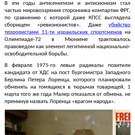
В эти годы антисемитизм и антисионизм стал
частью мировоззрения сторонника компартии ФРГ,
по сравнению с которой даже КПСС выглядела
сборищем «ревизионистов». Даже
убийство
террористами 11-ти израильских спортсменов
на
Олимпиаде-72 в Мюнхене трактовалось
правоведом как элемент легитимной национально-
освободительной борьбы.
В феврале 1975-го левые радикалы похитили
кандидата от ХДС на пост бургомистра Западного
Берлина Петера Лоренца, которого планировали
обменять на томящихся в тюрьмах товарищей. 1
марта того же года Малер отказался от обмена, не
преминув назвать Лоренца «врагом народа».