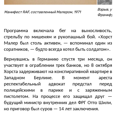
Взрыв, ус
Манифест RAF, составленный Малером, 1971
Франкфур
Программа включала бег на выносливость,
стрельбу по мишеням и рукопашный бой. «Хорст
Малер был столь активен, — вспоминал один из
соратников, — будто всегда хотел быть солдатом».
Вернувшись в Германию спустя три месяца, он
участвует в ограблении трех банков, но 8 октября
Хорста задерживают на конспиративной квартире в
Западном Берлине. В момент ареста
респектабельный адвокат предстал перед
полицейскими в парике и с заряженным
пистолетом. На процессе его защищал друг —
будущий министр внутренних дел ФРГ Отто Шили,
но приговор был суров — 14 лет заключения.