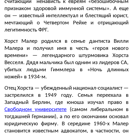
считающий ненависть к евреям «безошибочным
признаком здоровой иммунной системы». А еще
он — известный интеллектуал и блестящий юрист,
мечтающий о Четвертом Рейхе и отрицающий
легитимность ФРГ.
Хорст Малер родился в семье дантиста Вилли
Малера и получил имя в честь «героя нового
времени» — легендарного штурмовика Хорста
Весселя. Дядя мальчика был одним из лидеров СА,
убитых людьми Гиммлера в «Ночь длинных
ножей» в 1934-м.
Отец Хорста — убежденный национал-социалист —
застрелился в 1949 году. Семья переехала в
Западный Берлин, где юноша изучал право в
Свободном университете
(самом либеральном в
тогдашней Германии), а по его окончании основал
юридическую фирму. В середине 1960-х Малер
становится известным адвокатом, в частности, он