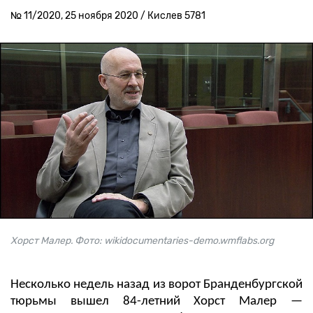
№ 11/2020, 25 ноября 2020 / Кислев 5781
Хорст Малер. Фото: wikidocumentaries-demo.wmflabs.org
Несколько недель назад из ворот Бранденбургской
тюрьмы вышел 84-летний Хорст Малер —