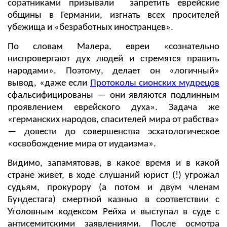
соратниками призывали запретить еврейские
общины в Германии, изгнать всех просителей
убежища и «безработных иностранцев».
По словам Малера, евреи «сознательно
ниспровергают дух людей и стремятся править
народами». Поэтому, делает он «логичный»
вывод, «даже если
Протоколы сионских мудрецов
сфальсифицированы — они являются подлинным
проявлением еврейского духа». Задача же
«германских народов, спасителей мира от рабства»
— довести до совершенства эсхатологическое
«освобождение мира от иудаизма».
Видимо, запамятовав, в какое время и в какой
стране живет, в ходе слушаний юрист (!) угрожал
судьям, прокурору (а потом и двум членам
Бундестага) смертной казнью в соответствии с
Уголовным кодексом Рейха и выступал в суде с
антисемитскими заявлениями. После осмотра