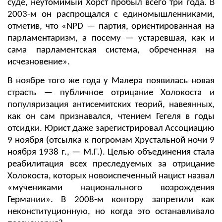
суде, неутомимый Хорст пробыл всего три года. В
2003-м он распрощался с единомышленниками,
отметив, что «NPD — партия, ориентированная на
парламентаризм, а посему — устаревшая, как и
сама парламентская система, обреченная на
исчезновение».
В ноябре того же года у Малера появилась новая
страсть — публичное отрицание Холокоста и
популяризация антисемитских теорий, навеянных,
как он сам признавался, чтением Гегеля в годы
отсидки. Юрист даже зарегистрировал Ассоциацию
9 ноября (отсылка к погромам Хрустальной ночи 9
ноября 1938 г., — М.Г.). Целью объединения стала
реабилитация всех преследуемых за отрицание
Холокоста, которых новоиспеченный нацист назвал
«мучениками национального возрождения
Германии». В 2008-м контору запретили как
неконституционную, но когда это останавливало