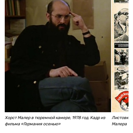
Хорст Малер в тюремной камере, 1978 год. Кадр из
Листовка 
фильма «Германия осенью»
Малера