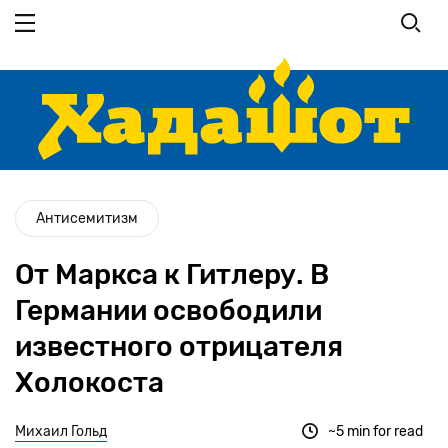
Перейти
к
основному
содержанию
Антисемитизм
От Маркса к Гитлеру. В
Германии освободили
известного отрицателя
Холокоста
Михаил Гольд
~5 min for read