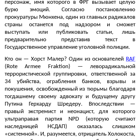
персонаж, имя которого в ФРГ вызывает целую
бурю эмоций. Согласно постановлению
прокуратуры Мюнхена, один из главных радикалов
страны останется под надзором и сможет
выступать или публиковать статьи, лишь
предварительно представив текст в
Государственное управление уголовной полиции.
Кто он — Хорст Малер? Один из основателей
RAF
(Rote Armee Fraktion) — леворадикальной
террористической группировки, ответственной за
34 убийства, ограбления банков, взрывы и
покушения, освобожденный из тюрьмы благодаря
тогдашнему своему адвокату и будущему другу
Путина Герхарду Шредеру. Впоследствии —
правый экстремист и неонацист, для которого
ультраправая партия NPD (которую считают
наследницей НСДАП) оказалась слишком
«системной». И, разумеется, отрицатель Холокоста,