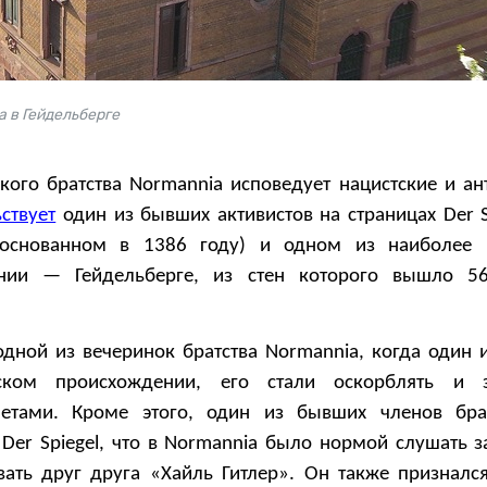
a в Гейдельберге
кого братства Normannia исповедует нацистские и ан
ствует
один из бывших активистов на страницах Der S
(основанном в 1386 году) и одном из наиболее 
ании — Гейдельберге, из стен которого вышло 56
дной из вечеринок братства Normannia, когда один и
ском происхождении, его стали оскорблять и з
етами. Кроме этого, один из бывших членов брат
Der Spiegel, что в Normannia было нормой слушать з
вать друг друга «Хайль Гитлер». Он также признался