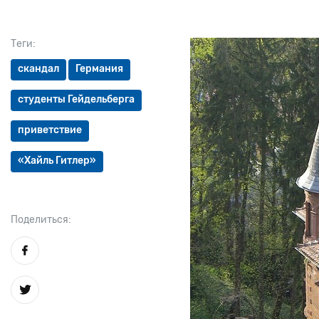
Теги:
скандал
Германия
студенты Гейдельберга
приветствие
«Хайль Гитлер»
Поделиться: