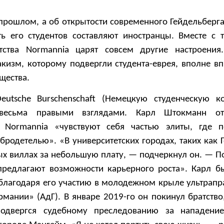
в прошлом, а об открытости современного Гейдельберга
ть его студентов составляют иностранцы. Вместе с 
атства Normannia царят совсем другие настроени
акизм, которому подвергли студента-еврея, вполне вп
щества.
eutsche Burschenschaft (Немецкую студенческую к
весьма правыми взглядами. Карл Штокманн от
 Normannia «чувствуют себя частью элиты, где п
обродетелью». «В университетских городах, таких как 
ых виллах за небольшую плату, — подчеркнул он. — П
редлагают возможности карьерного роста». Карл б
 благодаря его участию в молодежном крыле ультрапр
рмании» (АдГ). В январе 2019-го он покинул братство
одвергся судебному преследованию за нападени