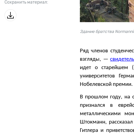
Сохранить материал:
Здание братства Normanni
Ряд членов студенчес
взгляды, —
свидетель
идет о старейшем 
университетов Герм
Нобелевской премии.
В прошлом году, на о
признался в еврей
металлическими мон
Штокманн, рассказал 
Гитлера и приветство