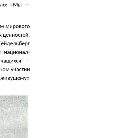
было: «Мы —
ом мирового
х ценностей.
Гейдельберг
и национал-
 учащихся —
вном участии
у живущему»