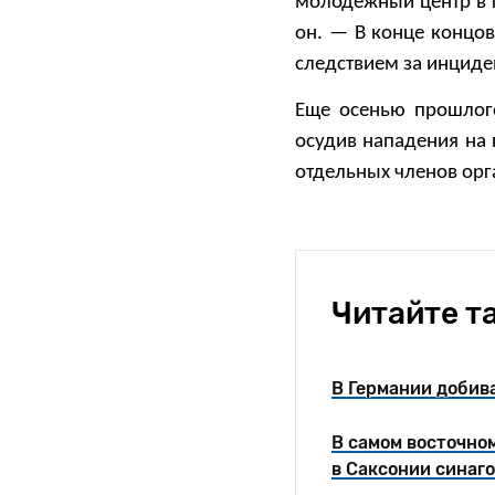
молодежный центр в г
он. — В конце концов
следствием за инциден
Еще осенью прошлого
осудив нападения на 
отдельных членов орга
Читайте т
В Германии добив
В самом восточно
в Саксонии синаго