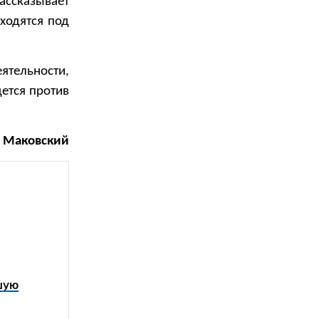
ассказывает
ходятся под
ятельности,
дется против
р Маковский
шую