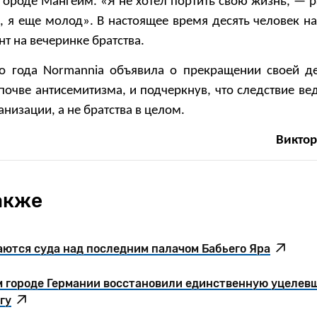
ороде Мангейм. «Я не хотел портить свою жизнь, — р
, я еще молод». В настоящее время десять человек на
т на вечеринке братства.
 года Normannia объявила о прекращении своей де
почве антисемитизма, и подчеркнув, что следствие ве
низации, а не братства в целом.
Викто
акже
аются суда над последним палачом Бабьего Яра
м городе Германии восстановили единственную уцелев
гу