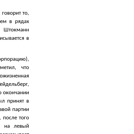
 говорит то,
тем в рядах
я. Штокманн
исывается в
орпорацию),
метил, что
ожизненная
Гейдельберг,
о окончании
ыл принят в
авой партии
, после того
е на левый