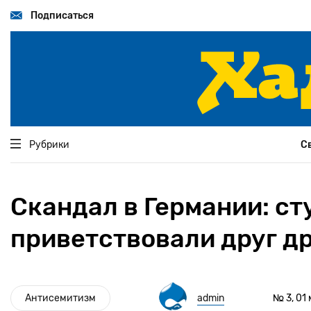
Перейти
к
Подписаться
основному
содержанию
Рубрики
С
Скандал в Германии: с
приветствовали друг др
Антисемитизм
admin
№ 3, 01 