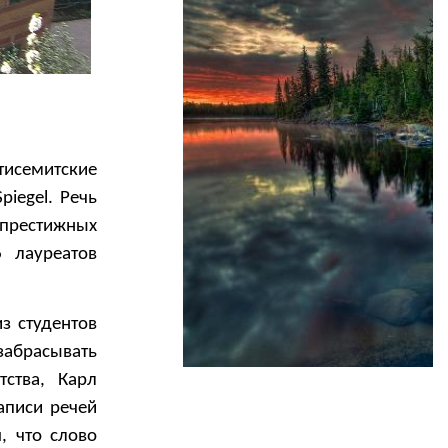
тисемитские
piegel. Речь
престижных
 лауреатов
з студентов
абрасывать
ства, Карл
аписи речей
, что слово