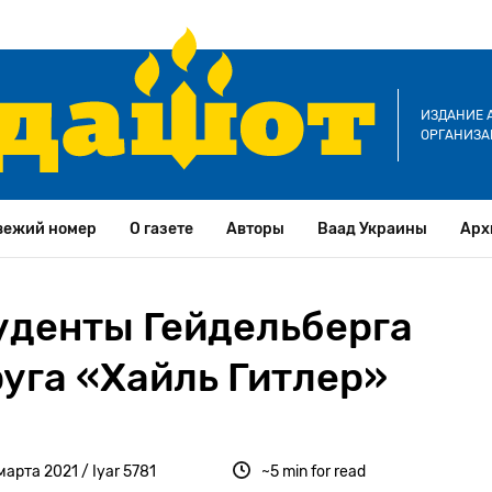
ИЗДАНИЕ 
ОРГАНИЗА
вежий номер
О газете
Авторы
Ваад Украины
Арх
туденты Гейдельберга
уга «Хайль Гитлер»
марта 2021 / Iyar 5781
~5 min for read