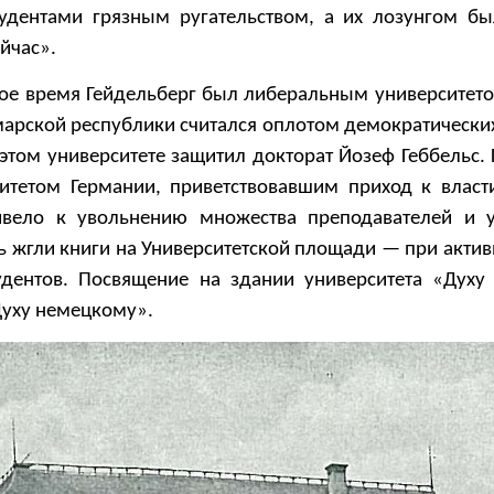
тудентами грязным ругательством, а их лозунгом 
ейчас».
свое время Гейдельберг был либеральным университет
ймарской республики считался оплотом демократически
том университете защитил докторат Йозеф Геббельс. 
итетом Германии, приветствовавшим приход к власт
ривело к увольнению множества преподавателей и
сь жгли книги на Университетской площади — при акти
удентов. Посвящение на здании университета «Дух
Духу немецкому».